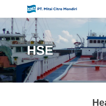
HSE
He